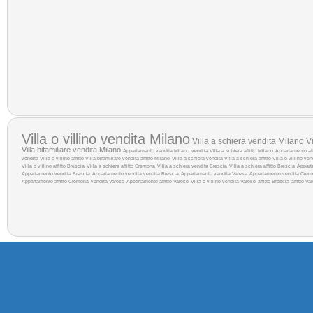
Villa o villino vendita Milano
Villa a schiera vendita Milano
Vi
Villa bifamiliare vendita Milano
Appartamento vendita Milano
vendita
Villa a schiera affitto Milano
Appartamento aff
vendita
Villa o villino affitto
Villa bifamiliare vendita
affitto Milano
Villa a schiera vendita
Villa a schiera affitto
Villa o villino ve
Villa o villino affitto Brescia
Villa a schiera affitto Cremona
Villa a schiera vendita Brescia
Villa a schiera affitto Brescia
Appart
Appartamento vendita Brescia
Appartamento vendita
vendita Brescia
Appartamento vendita Varese
Appartamento vendita Cre
Appartamento affitto Cremona
vendita Varese
Appartamento affitto Varese
Villa o villino vendita Varese
affitto Brescia
affitto Va