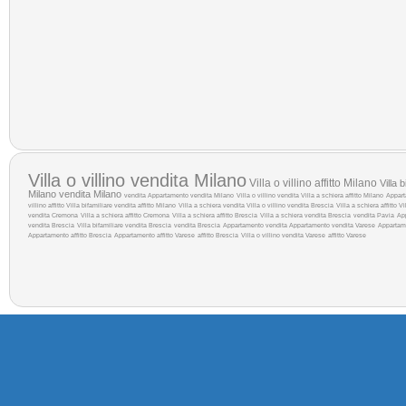
Villa o villino vendita Milano
Villa o villino affitto Milano
Villa 
Milano
vendita Milano
vendita
Appartamento vendita Milano
Villa o villino vendita
Villa a schiera affitto Milano
Appart
villino affitto
Villa bifamiliare vendita
affitto Milano
Villa a schiera vendita
Villa o villino vendita Brescia
Villa a schiera affitto
Vi
vendita Cremona
Villa a schiera affitto Cremona
Villa a schiera affitto Brescia
Villa a schiera vendita Brescia
vendita Pavia
Ap
vendita Brescia
Villa bifamiliare vendita Brescia
vendita Brescia
Appartamento vendita
Appartamento vendita Varese
Appartam
Appartamento affitto Brescia
Appartamento affitto Varese
affitto Brescia
Villa o villino vendita Varese
affitto Varese