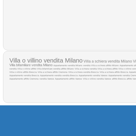
Villa o villino vendita Milano
Villa a schiera vendita Milano
Vi
Villa bifamiliare vendita Milano
Appartamento vendita Milano
vendita
Villa a schiera affitto Milano
Appartamento aff
vendita
Villa o villino affitto
Villa bifamiliare vendita
affitto Milano
Villa a schiera vendita
Villa a schiera affitto
Villa o villino ve
Villa o villino affitto Brescia
Villa a schiera affitto Cremona
Villa a schiera vendita Brescia
Villa a schiera affitto Brescia
Appart
Appartamento vendita Brescia
Appartamento vendita
vendita Brescia
Appartamento vendita Varese
Appartamento vendita Cre
Appartamento affitto Cremona
vendita Varese
Appartamento affitto Varese
Villa o villino vendita Varese
affitto Brescia
affitto Va