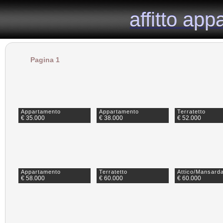
il portale immobiliare dedicato agli appartamenti in affitto nella provincia di Milano.
affitto ap
affitto ap
Pagina 1
Appartamento
Appartamento
Terratetto
€ 35.000
€ 38.000
€ 52.000
Appartamento
Terratetto
Attico/Mansard
€ 58.000
€ 60.000
€ 60.000