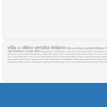
Villa o villino vendita Milano
Villa a schiera vendita Milano
Vi
Villa bifamiliare vendita Milano
Appartamento vendita Milano
vendita
Villa a schiera affitto Milano
Appartamento aff
vendita
Villa o villino affitto
Villa bifamiliare vendita
affitto Milano
Villa a schiera vendita
Villa a schiera affitto
Villa o villino ve
Villa o villino affitto Brescia
Villa a schiera affitto Cremona
Villa a schiera vendita Brescia
Villa a schiera affitto Brescia
Appart
Appartamento vendita Brescia
Appartamento vendita
vendita Brescia
Appartamento vendita Varese
Appartamento vendita Cre
Appartamento affitto Cremona
vendita Varese
Appartamento affitto Varese
Villa o villino vendita Varese
affitto Brescia
affitto Va