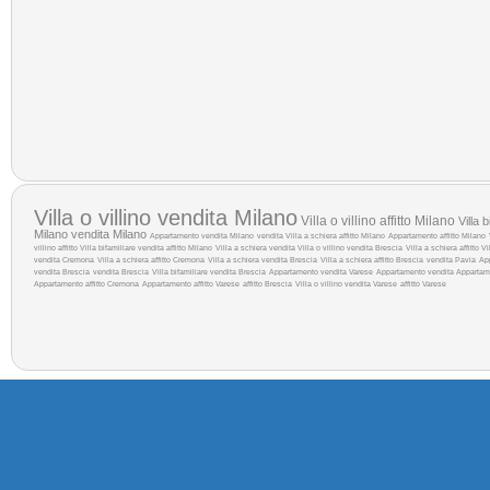
Villa o villino vendita Milano
Villa o villino affitto Milano
Villa 
Milano
vendita Milano
Appartamento vendita Milano
vendita
Villa a schiera affitto Milano
Appartamento affitto Milano
villino affitto
Villa bifamiliare vendita
affitto Milano
Villa a schiera vendita
Villa o villino vendita Brescia
Villa a schiera affitto
Vi
vendita Cremona
Villa a schiera affitto Cremona
Villa a schiera vendita Brescia
Villa a schiera affitto Brescia
vendita Pavia
Ap
vendita Brescia
vendita Brescia
Villa bifamiliare vendita Brescia
Appartamento vendita Varese
Appartamento vendita
Appartam
Appartamento affitto Cremona
Appartamento affitto Varese
affitto Brescia
Villa o villino vendita Varese
affitto Varese