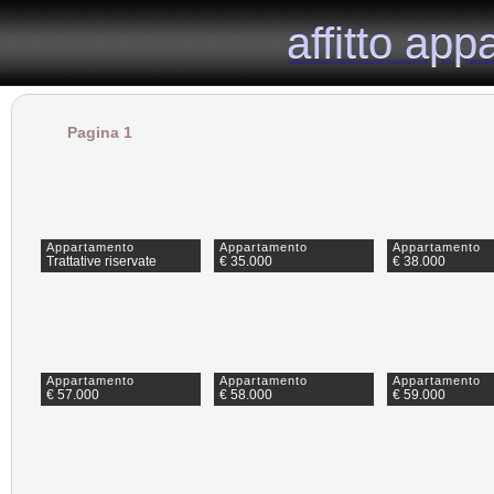
il portale immobiliare dedicato agli appartamenti in affitto nella provincia di Milano.
affitto ap
affitto ap
Pagina 1
Appartamento
Appartamento
Appartamento
Trattative riservate
€ 35.000
€ 38.000
Appartamento
Appartamento
Appartamento
€ 57.000
€ 58.000
€ 59.000