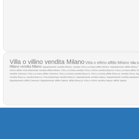
Villa o villino vendita Milano
Villa o villino affitto Milano
Villa 
Milano
vendita Milano
Appartamento vendita Milano
vendita
Villa a schiera affitto Milano
Appartamento affitto Milano
villino affitto
Villa bifamiliare vendita
affitto Milano
Villa a schiera vendita
Villa o villino vendita Brescia
Villa a schiera affitto
Vi
vendita Cremona
Villa a schiera affitto Cremona
Villa a schiera vendita Brescia
Villa a schiera affitto Brescia
vendita Pavia
Ap
vendita Brescia
vendita Brescia
Villa bifamiliare vendita Brescia
Appartamento vendita Varese
Appartamento vendita
Appartam
Appartamento affitto Cremona
Appartamento affitto Varese
affitto Brescia
Villa o villino vendita Varese
affitto Varese